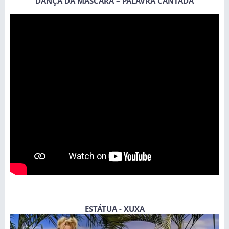
DANÇA DA MÁSCARA – PALAVRA CANTADA
ESTÁTUA - XUXA