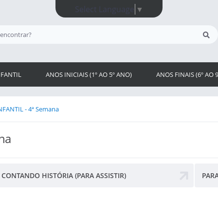
Select Language
▼
FANTIL
ANOS INICIAIS (1º AO 5º ANO)
ANOS FINAIS (6º AO 
FANTIL - 4ª Semana
na
CONTANDO HISTÓRIA (PARA ASSISTIR)
PARA