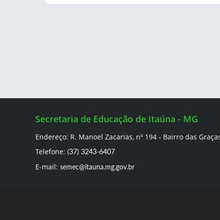
Secretaria de Educação de Itaúna - MG
Endereço: R. Manoel Zacarias, nº 194 - Bairro das Graça
Telefone:
(37) 3243-6407
E-mail:
semec@itauna.mg.gov.br