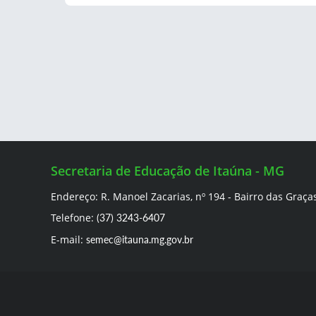
Secretaria de Educação de Itaúna - MG
Endereço: R. Manoel Zacarias, nº 194 - Bairro das Graça
Telefone:
(37) 3243-6407
E-mail:
semec@itauna.mg.gov.br