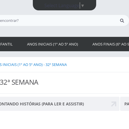
Select Language
▼
FANTIL
ANOS INICIAIS (1º AO 5º ANO)
ANOS FINAIS (6º AO 
 INICIAIS (1º AO 5º ANO) - 32ª SEMANA
- 32ª SEMANA
ONTANDO HISTÓRIAS (PARA LER E ASSISTIR)
PA