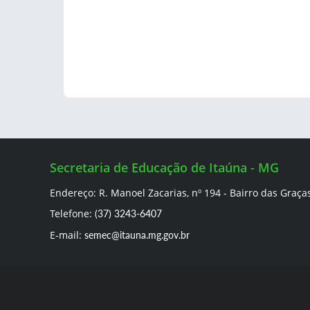
Secretaria de Educação de Itaúna - MG
Endereço: R. Manoel Zacarias, nº 194 - Bairro das Graça
Telefone:
(37) 3243-6407
E-mail:
semec@itauna.mg.gov.br