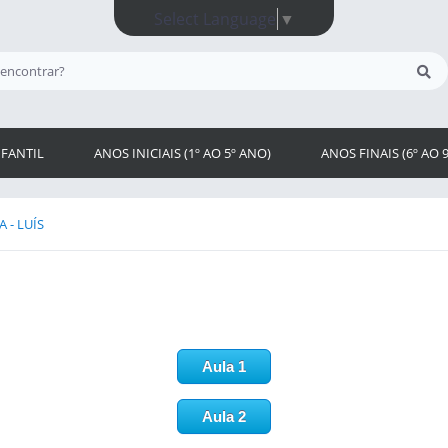
Select Language
▼
FANTIL
ANOS INICIAIS (1º AO 5º ANO)
ANOS FINAIS (6º AO 
 - LUÍS
Aula 1
Aula 2