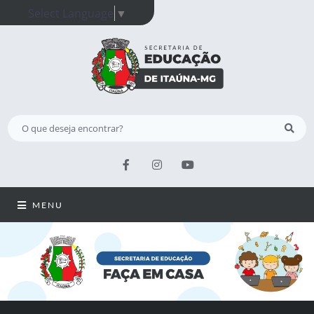
Select Language
▼
MENU